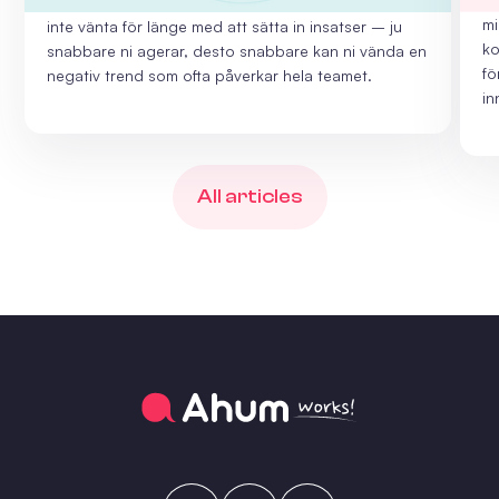
eller korttidssjukskriver sig allt oftare. Tänk på att
mi
inte vänta för länge med att sätta in insatser – ju
ko
snabbare ni agerar, desto snabbare kan ni vända en
fö
negativ trend som ofta påverkar hela teamet.
in
All articles